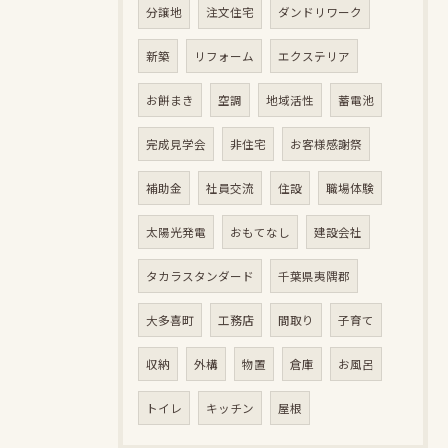
分譲地
注文住宅
ダンドリワーク
新築
リフォーム
エクステリア
お餅まき
空調
地域活性
蓄電池
完成見学会
非住宅
お客様感謝祭
補助金
社員交流
住設
職場体験
太陽光発電
おもてなし
建設会社
タカラスタンダード
千葉県夷隅郡
大多喜町
工務店
間取り
子育て
収納
外構
物置
倉庫
お風呂
トイレ
キッチン
屋根