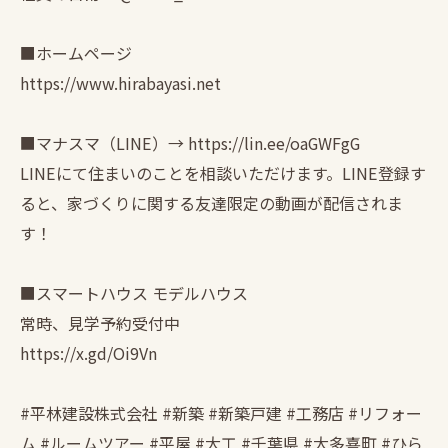
■ホームページ
https://www.hirabayasi.net
■マナスマ（LINE）→ https://lin.ee/oaGWFgG
LINEにて住まいのことを相談いただけます。LINE登録す
ると、家づくりに関する友達限定の動画が配信されま
す！
■スマートハウス モデルハウス
常時、見学予約受付中
https://x.gd/Oi9Vn
#平林建設株式会社 #新築 #新築戸建 #工務店 #リフォー
ム #ルームツアー #平屋 #大工 #千葉県 #大多喜町 #ひら