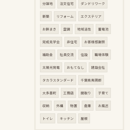
分譲地
注文住宅
ダンドリワーク
新築
リフォーム
エクステリア
お餅まき
空調
地域活性
蓄電池
完成見学会
非住宅
お客様感謝祭
補助金
社員交流
住設
職場体験
太陽光発電
おもてなし
建設会社
タカラスタンダード
千葉県夷隅郡
大多喜町
工務店
間取り
子育て
収納
外構
物置
倉庫
お風呂
トイレ
キッチン
屋根