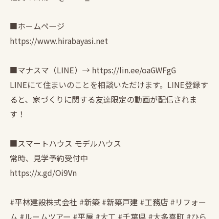
■ホームページ
https://www.hirabayasi.net
■マナスマ（LINE）→ https://lin.ee/oaGWFgG
LINEにて住まいのことを相談いただけます。LINE登録す
ると、家づくりに関する友達限定の動画が配信されま
す！
■スマートハウス モデルハウス
常時、見学予約受付中
https://x.gd/Oi9Vn
#平林建設株式会社 #新築 #新築戸建 #工務店 #リフォー
ム #ルームツアー #平屋 #大工 #千葉県 #大多喜町 #ひら