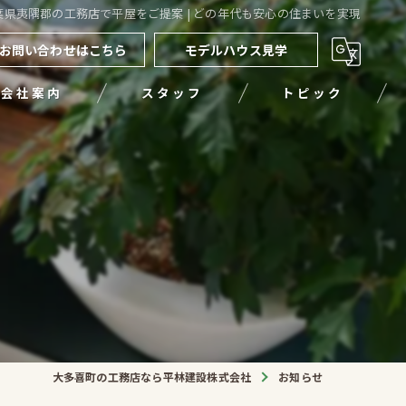
葉県夷隅郡の工務店で平屋をご提案 | どの年代も安心の住まいを実現
お問い合わせはこちら
モデルハウス見学
会社案内
スタッフ
トピック
大多喜町の工務店なら平林建設株式会社
お知らせ