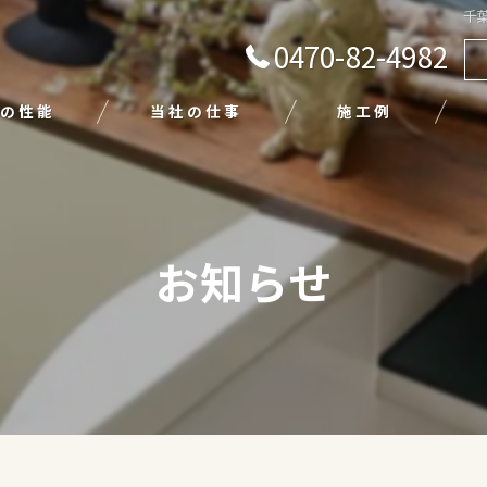
千
0470-82-4982
の性能
当社の仕事
施工例
注文住宅
リフォーム
お知らせ
エクステリア
外壁塗装
平屋