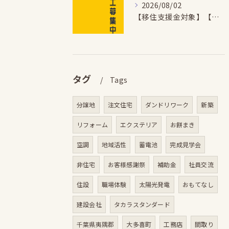
2026/08/02
【移住支援金対象】【未経験歓迎】大多喜町で「見えないところも...
タグ
Tags
分譲地
注文住宅
ダンドリワーク
新築
リフォーム
エクステリア
お餅まき
空調
地域活性
蓄電池
完成見学会
非住宅
お客様感謝祭
補助金
社員交流
住設
職場体験
太陽光発電
おもてなし
建設会社
タカラスタンダード
千葉県夷隅郡
大多喜町
工務店
間取り