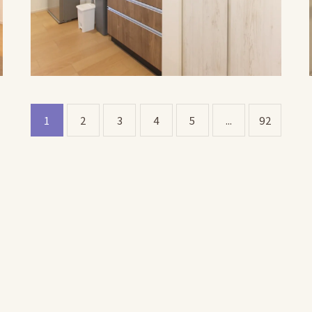
1
2
3
4
5
...
92