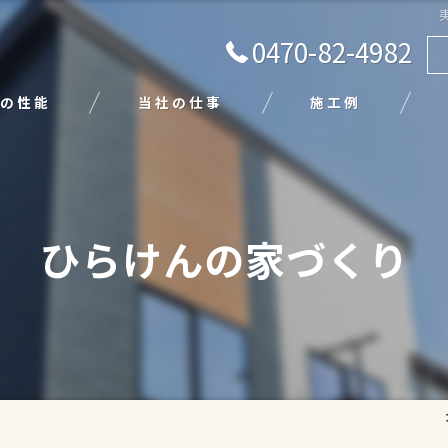
0470-82-4982
の性能
当社の仕事
施工例
注文住宅
リフォーム
ひらけんの家づくり
エクステリア
外壁塗装
平屋