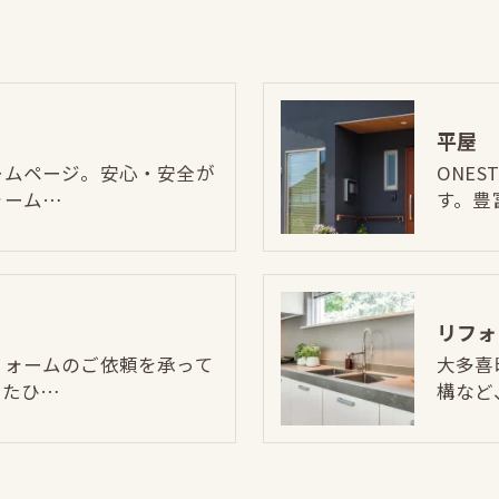
平屋
ームページ。安心・安全が
ONE
ォーム…
す。豊
リフォ
フォームのご依頼を承って
大多喜
じたひ…
構など