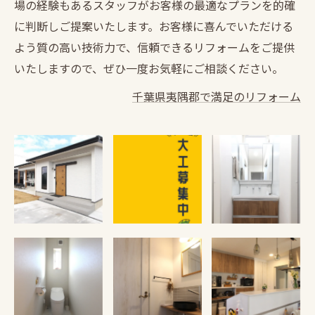
場の経験もあるスタッフがお客様の最適なプランを的確
に判断しご提案いたします。お客様に喜んでいただける
よう質の高い技術力で、信頼できるリフォームをご提供
いたしますので、ぜひ一度お気軽にご相談ください。
千葉県夷隅郡で満足のリフォーム
施工例紹介
【移住支援金対
施工例紹介
象】【未経験歓
迎】大多喜町で
「見えないとこ
ろも...
施工例紹介
施工例紹介
施工例紹介