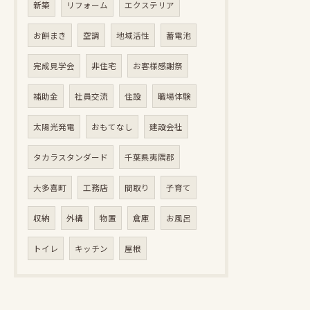
新築
リフォーム
エクステリア
お餅まき
空調
地域活性
蓄電池
完成見学会
非住宅
お客様感謝祭
補助金
社員交流
住設
職場体験
太陽光発電
おもてなし
建設会社
タカラスタンダード
千葉県夷隅郡
大多喜町
工務店
間取り
子育て
収納
外構
物置
倉庫
お風呂
トイレ
キッチン
屋根