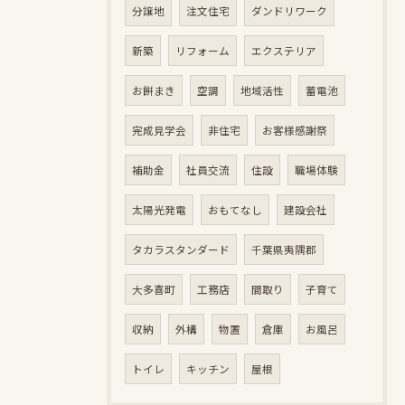
分譲地
注文住宅
ダンドリワーク
新築
リフォーム
エクステリア
お餅まき
空調
地域活性
蓄電池
完成見学会
非住宅
お客様感謝祭
補助金
社員交流
住設
職場体験
太陽光発電
おもてなし
建設会社
タカラスタンダード
千葉県夷隅郡
大多喜町
工務店
間取り
子育て
収納
外構
物置
倉庫
お風呂
トイレ
キッチン
屋根