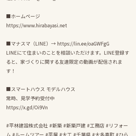
■ホームページ
https://www.hirabayasi.net
■マナスマ（LINE）→ https://lin.ee/oaGWFgG
LINEにて住まいのことを相談いただけます。LINE登録す
ると、家づくりに関する友達限定の動画が配信されま
す！
■スマートハウス モデルハウス
常時、見学予約受付中
https://x.gd/Oi9Vn
#平林建設株式会社 #新築 #新築戸建 #工務店 #リフォー
ム #ルームツアー #平屋 #大工 #千葉県 #大多喜町 #ひら