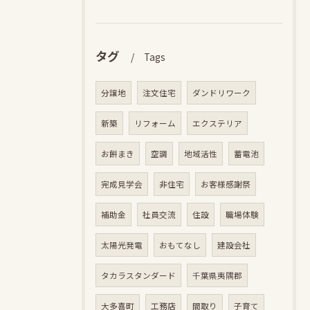
タグ
Tags
分譲地
注文住宅
ダンドリワーク
新築
リフォーム
エクステリア
お餅まき
空調
地域活性
蓄電池
完成見学会
非住宅
お客様感謝祭
補助金
社員交流
住設
職場体験
太陽光発電
おもてなし
建設会社
タカラスタンダード
千葉県夷隅郡
大多喜町
工務店
間取り
子育て