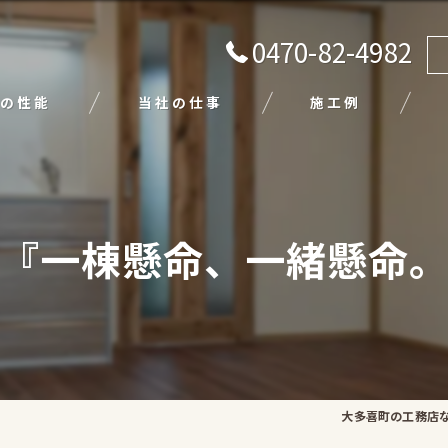
0470-82-4982
の性能
当社の仕事
施工例
注文住宅
リフォーム
『一棟懸命、一緒懸命
エクステリア
外壁塗装
平屋
大多喜町の工務店