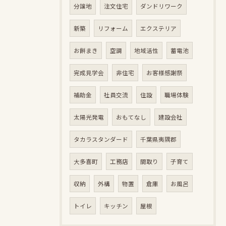
分譲地
注文住宅
ダンドリワーク
新築
リフォーム
エクステリア
お餅まき
空調
地域活性
蓄電池
完成見学会
非住宅
お客様感謝祭
補助金
社員交流
住設
職場体験
太陽光発電
おもてなし
建設会社
タカラスタンダード
千葉県夷隅郡
大多喜町
工務店
間取り
子育て
収納
外構
物置
倉庫
お風呂
トイレ
キッチン
屋根