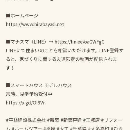
■ホームページ
https://www.hirabayasi.net
■マナスマ（LINE）→ https://lin.ee/oaGWFgG
LINEにて住まいのことを相談いただけます。LINE登録す
ると、家づくりに関する友達限定の動画が配信されま
す！
■スマートハウス モデルハウス
常時、見学予約受付中
https://x.gd/Oi9Vn
#平林建設株式会社 #新築 #新築戸建 #工務店 #リフォー
ム #ルームツアー #平屋 #大工 #千葉県 #大多喜町 #ひら