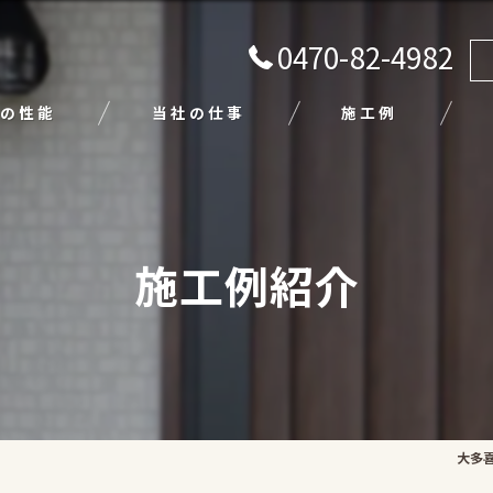
0470-82-4982
の性能
当社の仕事
施工例
注文住宅
リフォーム
施工例紹介
エクステリア
外壁塗装
平屋
大多