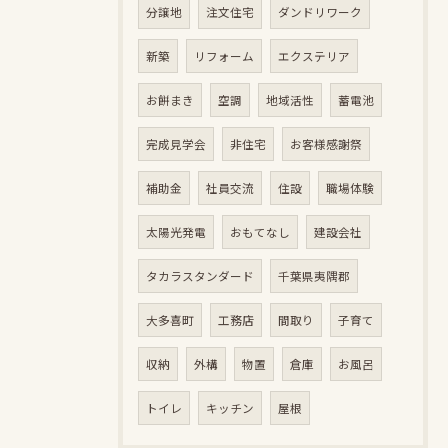
分譲地
注文住宅
ダンドリワーク
新築
リフォーム
エクステリア
お餅まき
空調
地域活性
蓄電池
完成見学会
非住宅
お客様感謝祭
補助金
社員交流
住設
職場体験
太陽光発電
おもてなし
建設会社
タカラスタンダード
千葉県夷隅郡
大多喜町
工務店
間取り
子育て
収納
外構
物置
倉庫
お風呂
トイレ
キッチン
屋根