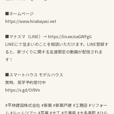
■ホームページ
https://www.hirabayasi.net
■マナスマ（LINE）→ https://lin.ee/oaGWFgG
LINEにて住まいのことを相談いただけます。LINE登録す
ると、家づくりに関する友達限定の動画が配信されま
す！
■スマートハウス モデルハウス
常時、見学予約受付中
https://x.gd/Oi9Vn
#平林建設株式会社 #新築 #新築戸建 #工務店 #リフォー
ム #ルームツアー #平屋 #大工 #千葉県 #大多喜町 #ひら