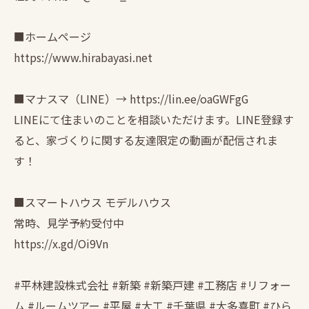
■ホームページ
https://www.hirabayasi.net
■マナスマ（LINE）→ https://lin.ee/oaGWFgG
LINEにて住まいのことを相談いただけます。LINE登録す
ると、家づくりに関する友達限定の動画が配信されま
す！
■スマートハウス モデルハウス
常時、見学予約受付中
https://x.gd/Oi9Vn
#平林建設株式会社 #新築 #新築戸建 #工務店 #リフォー
ム #ルームツアー #平屋 #大工 #千葉県 #大多喜町 #ひら