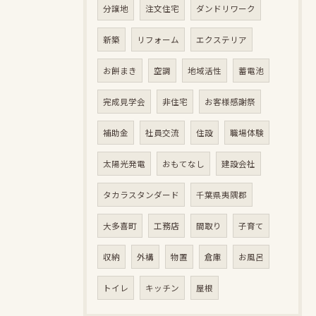
分譲地
注文住宅
ダンドリワーク
新築
リフォーム
エクステリア
お餅まき
空調
地域活性
蓄電池
完成見学会
非住宅
お客様感謝祭
補助金
社員交流
住設
職場体験
太陽光発電
おもてなし
建設会社
タカラスタンダード
千葉県夷隅郡
大多喜町
工務店
間取り
子育て
収納
外構
物置
倉庫
お風呂
トイレ
キッチン
屋根