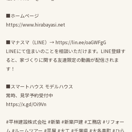
■ホームページ
https://www.hirabayasi.net
■マナスマ（LINE）→ https://lin.ee/oaGWFgG
LINEにて住まいのことを相談いただけます。LINE登録す
ると、家づくりに関する友達限定の動画が配信されま
す！
■スマートハウス モデルハウス
常時、見学予約受付中
https://x.gd/Oi9Vn
#平林建設株式会社 #新築 #新築戸建 #工務店 #リフォー
ム #ルームツアー #平屋 #大工 #千葉県 #大多喜町 #ひら