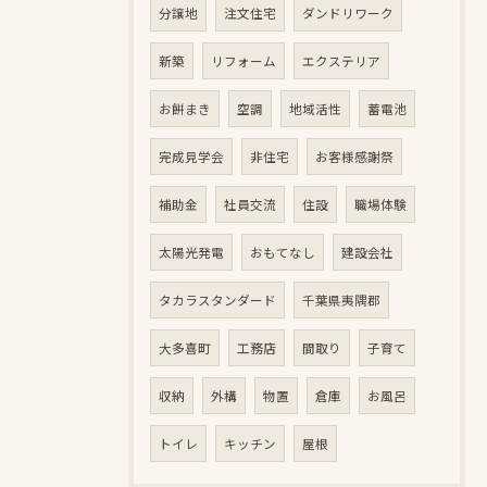
分譲地
注文住宅
ダンドリワーク
新築
リフォーム
エクステリア
お餅まき
空調
地域活性
蓄電池
完成見学会
非住宅
お客様感謝祭
補助金
社員交流
住設
職場体験
太陽光発電
おもてなし
建設会社
タカラスタンダード
千葉県夷隅郡
大多喜町
工務店
間取り
子育て
収納
外構
物置
倉庫
お風呂
トイレ
キッチン
屋根