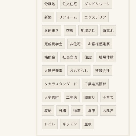
分譲地
注文住宅
ダンドリワーク
新築
リフォーム
エクステリア
お餅まき
空調
地域活性
蓄電池
完成見学会
非住宅
お客様感謝祭
補助金
社員交流
住設
職場体験
太陽光発電
おもてなし
建設会社
タカラスタンダード
千葉県夷隅郡
大多喜町
工務店
間取り
子育て
収納
外構
物置
倉庫
お風呂
トイレ
キッチン
屋根