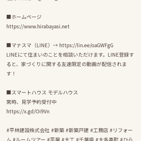
■ホームページ
https://www.hirabayasi.net
■マナスマ（LINE）→ https://lin.ee/oaGWFgG
LINEにて住まいのことを相談いただけます。LINE登録す
ると、家づくりに関する友達限定の動画が配信されま
す！
■スマートハウス モデルハウス
常時、見学予約受付中
https://x.gd/Oi9Vn
#平林建設株式会社 #新築 #新築戸建 #工務店 #リフォー
ム #ルームツアー #平屋 #大工 #千葉県 #大多喜町 #ひら