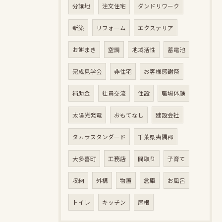
分譲地
注文住宅
ダンドリワーク
新築
リフォーム
エクステリア
お餅まき
空調
地域活性
蓄電池
完成見学会
非住宅
お客様感謝祭
補助金
社員交流
住設
職場体験
太陽光発電
おもてなし
建設会社
タカラスタンダード
千葉県夷隅郡
大多喜町
工務店
間取り
子育て
収納
外構
物置
倉庫
お風呂
トイレ
キッチン
屋根