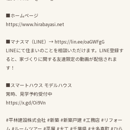
■ホームページ
https://www.hirabayasi.net
■マナスマ（LINE）→ https://lin.ee/oaGWFgG
LINEにて住まいのことを相談いただけます。LINE登録す
ると、家づくりに関する友達限定の動画が配信されま
す！
■スマートハウス モデルハウス
常時、見学予約受付中
https://x.gd/Oi9Vn
#平林建設株式会社 #新築 #新築戸建 #工務店 #リフォー
ム #ルームツアー #平屋 #大工 #千葉県 #大多喜町 #ひら