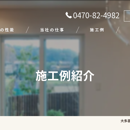
0470-82-4982
の性能
当社の仕事
施工例
注文住宅
リフォーム
施工例紹介
エクステリア
外壁塗装
平屋
大多