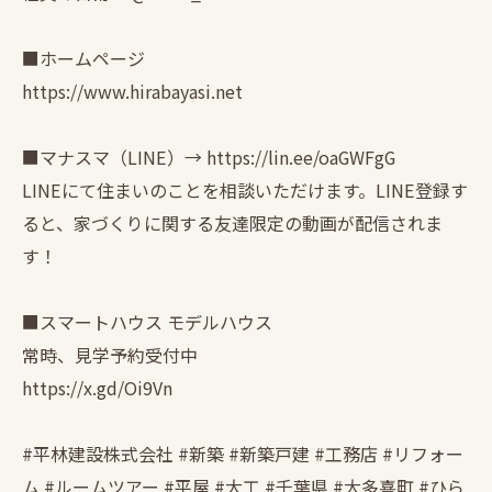
■ホームページ
https://www.hirabayasi.net
■マナスマ（LINE）→ https://lin.ee/oaGWFgG
LINEにて住まいのことを相談いただけます。LINE登録す
ると、家づくりに関する友達限定の動画が配信されま
す！
■スマートハウス モデルハウス
常時、見学予約受付中
https://x.gd/Oi9Vn
#平林建設株式会社 #新築 #新築戸建 #工務店 #リフォー
ム #ルームツアー #平屋 #大工 #千葉県 #大多喜町 #ひら