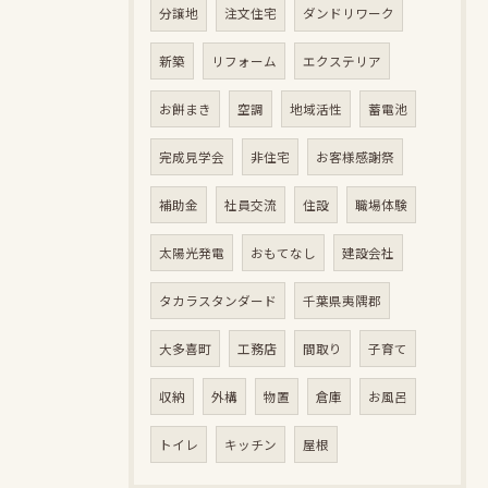
分譲地
注文住宅
ダンドリワーク
新築
リフォーム
エクステリア
お餅まき
空調
地域活性
蓄電池
完成見学会
非住宅
お客様感謝祭
補助金
社員交流
住設
職場体験
太陽光発電
おもてなし
建設会社
タカラスタンダード
千葉県夷隅郡
大多喜町
工務店
間取り
子育て
収納
外構
物置
倉庫
お風呂
トイレ
キッチン
屋根