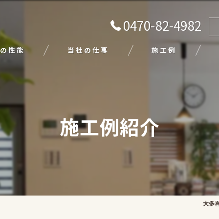
0470-82-4982
の性能
当社の仕事
施工例
注文住宅
リフォーム
施工例紹介
エクステリア
外壁塗装
平屋
大多