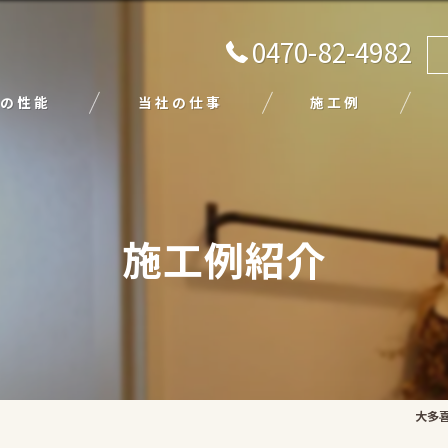
0470-82-4982
の性能
当社の仕事
施工例
注文住宅
リフォーム
施工例紹介
エクステリア
外壁塗装
平屋
大多