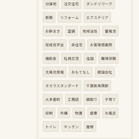
分譲地
注文住宅
ダンドリワーク
新築
リフォーム
エクステリア
お餅まき
空調
地域活性
蓄電池
完成見学会
非住宅
お客様感謝祭
補助金
社員交流
住設
職場体験
太陽光発電
おもてなし
建設会社
タカラスタンダード
千葉県夷隅郡
大多喜町
工務店
間取り
子育て
収納
外構
物置
倉庫
お風呂
トイレ
キッチン
屋根