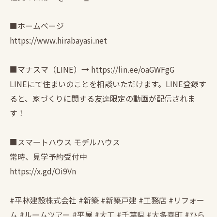
■ホームページ
https://www.hirabayasi.net
■マナスマ（LINE）→ https://lin.ee/oaGWFgG
LINEにて住まいのことを相談いただけます。LINE登録す
ると、家づくりに関する友達限定の動画が配信されま
す！
■スマートハウス モデルハウス
常時、見学予約受付中
https://x.gd/Oi9Vn
#平林建設株式会社 #新築 #新築戸建 #工務店 #リフォー
ム #ルームツアー #平屋 #大工 #千葉県 #大多喜町 #ひら