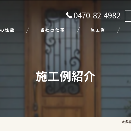
0470-82-4982
の性能
当社の仕事
施工例
注文住宅
リフォーム
施工例紹介
エクステリア
外壁塗装
平屋
大多