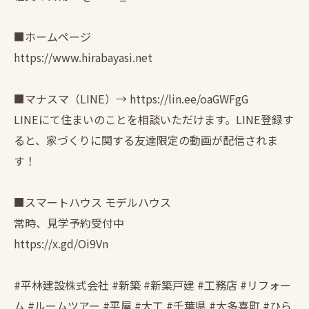
■ホームページ
https://www.hirabayasi.net
■マナスマ（LINE）→ https://lin.ee/oaGWFgG
LINEにて住まいのことを相談いただけます。LINE登録す
ると、家づくりに関する友達限定の動画が配信されま
す！
■スマートハウス モデルハウス
常時、見学予約受付中
https://x.gd/Oi9Vn
#平林建設株式会社 #新築 #新築戸建 #工務店 #リフォー
ム #ルームツアー #平屋 #大工 #千葉県 #大多喜町 #ひら