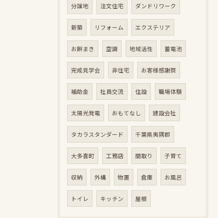
分譲地
注文住宅
ダンドリワーク
新築
リフォーム
エクステリア
お餅まき
空調
地域活性
蓄電池
完成見学会
非住宅
お客様感謝祭
補助金
社員交流
住設
職場体験
太陽光発電
おもてなし
建設会社
タカラスタンダード
千葉県夷隅郡
大多喜町
工務店
間取り
子育て
収納
外構
物置
倉庫
お風呂
トイレ
キッチン
屋根