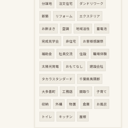
分譲地
注文住宅
ダンドリワーク
新築
リフォーム
エクステリア
お餅まき
空調
地域活性
蓄電池
完成見学会
非住宅
お客様感謝祭
補助金
社員交流
住設
職場体験
太陽光発電
おもてなし
建設会社
タカラスタンダード
千葉県夷隅郡
大多喜町
工務店
間取り
子育て
収納
外構
物置
倉庫
お風呂
トイレ
キッチン
屋根