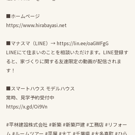
■ホームページ
https://www.hirabayasi.net
■マナスマ（LINE）→ https://lin.ee/oaGWFgG
LINEにて住まいのことを相談いただけます。LINE登録す
ると、家づくりに関する友達限定の動画が配信されま
す！
■スマートハウス モデルハウス
常時、見学予約受付中
https://x.gd/Oi9Vn
#平林建設株式会社 #新築 #新築戸建 #工務店 #リフォー
ム #ルームツアー #平屋 #大工 #千葉県 #大多喜町 #ひら