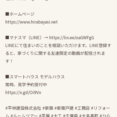
■ホームページ
https://www.hirabayasi.net
■マナスマ（LINE）→ https://lin.ee/oaGWFgG
LINEにて住まいのことを相談いただけます。LINE登録す
ると、家づくりに関する友達限定の動画が配信されま
す！
■スマートハウス モデルハウス
常時、見学予約受付中
https://x.gd/Oi9Vn
#平林建設株式会社 #新築 #新築戸建 #工務店 #リフォー
ム #ルームツアー #平屋 #大工 #千葉県 #大多喜町 #ひら