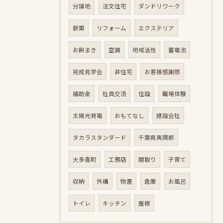
分譲地
注文住宅
ダンドリワーク
新築
リフォーム
エクステリア
お餅まき
空調
地域活性
蓄電池
完成見学会
非住宅
お客様感謝祭
補助金
社員交流
住設
職場体験
太陽光発電
おもてなし
建設会社
タカラスタンダード
千葉県夷隅郡
大多喜町
工務店
間取り
子育て
収納
外構
物置
倉庫
お風呂
トイレ
キッチン
屋根