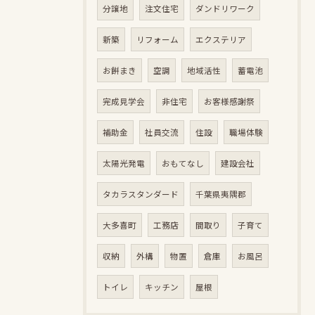
分譲地
注文住宅
ダンドリワーク
新築
リフォーム
エクステリア
お餅まき
空調
地域活性
蓄電池
完成見学会
非住宅
お客様感謝祭
補助金
社員交流
住設
職場体験
太陽光発電
おもてなし
建設会社
タカラスタンダード
千葉県夷隅郡
大多喜町
工務店
間取り
子育て
収納
外構
物置
倉庫
お風呂
トイレ
キッチン
屋根