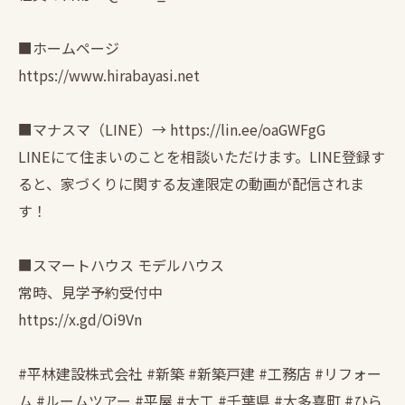
■ホームページ
https://www.hirabayasi.net
■マナスマ（LINE）→ https://lin.ee/oaGWFgG
LINEにて住まいのことを相談いただけます。LINE登録す
ると、家づくりに関する友達限定の動画が配信されま
す！
■スマートハウス モデルハウス
常時、見学予約受付中
https://x.gd/Oi9Vn
#平林建設株式会社 #新築 #新築戸建 #工務店 #リフォー
ム #ルームツアー #平屋 #大工 #千葉県 #大多喜町 #ひら