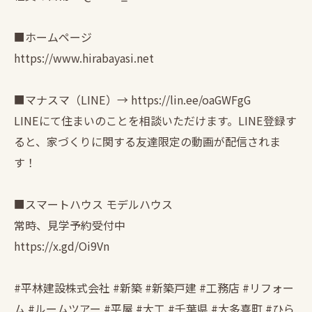
■ホームページ
https://www.hirabayasi.net
■マナスマ（LINE）→ https://lin.ee/oaGWFgG
LINEにて住まいのことを相談いただけます。LINE登録す
ると、家づくりに関する友達限定の動画が配信されま
す！
■スマートハウス モデルハウス
常時、見学予約受付中
https://x.gd/Oi9Vn
#平林建設株式会社 #新築 #新築戸建 #工務店 #リフォー
ム #ルームツアー #平屋 #大工 #千葉県 #大多喜町 #ひら