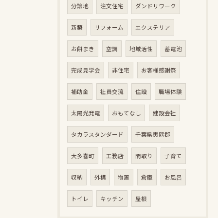
分譲地
注文住宅
ダンドリワーク
新築
リフォーム
エクステリア
お餅まき
空調
地域活性
蓄電池
完成見学会
非住宅
お客様感謝祭
補助金
社員交流
住設
職場体験
太陽光発電
おもてなし
建設会社
タカラスタンダード
千葉県夷隅郡
大多喜町
工務店
間取り
子育て
収納
外構
物置
倉庫
お風呂
トイレ
キッチン
屋根