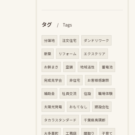
タグ
Tags
分譲地
注文住宅
ダンドリワーク
新築
リフォーム
エクステリア
お餅まき
空調
地域活性
蓄電池
完成見学会
非住宅
お客様感謝祭
補助金
社員交流
住設
職場体験
太陽光発電
おもてなし
建設会社
タカラスタンダード
千葉県夷隅郡
大多喜町
工務店
間取り
子育て