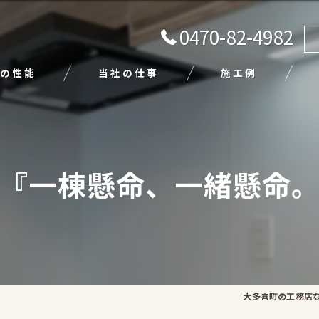
0470-82-4982
の性能
当社の仕事
施工例
注文住宅
リフォーム
『一棟懸命、一緒懸命
エクステリア
外壁塗装
平屋
大多喜町の工務店