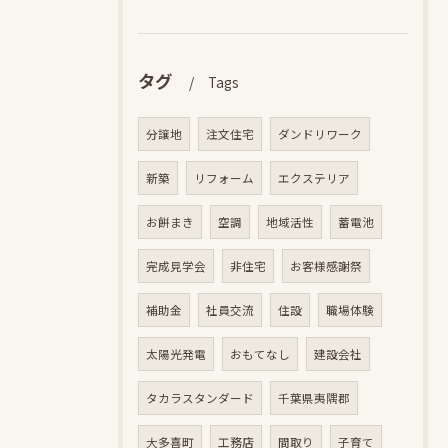
タグ
Tags
分譲地
注文住宅
ダンドリワーク
新築
リフォーム
エクステリア
お餅まき
空調
地域活性
蓄電池
完成見学会
非住宅
お客様感謝祭
補助金
社員交流
住設
職場体験
太陽光発電
おもてなし
建設会社
タカラスタンダード
千葉県夷隅郡
大多喜町
工務店
間取り
子育て