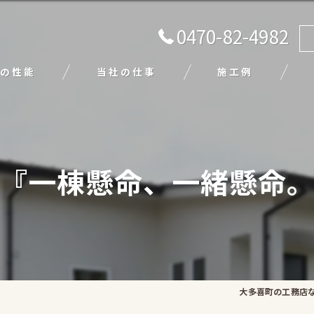
0470-82-4982
の性能
当社の仕事
施工例
注文住宅
リフォーム
『一棟懸命、一緒懸命
エクステリア
外壁塗装
平屋
大多喜町の工務店