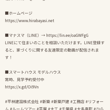
■ホームページ
https://www.hirabayasi.net
■マナスマ（LINE）→ https://lin.ee/oaGWFgG
LINEにて住まいのことを相談いただけます。LINE登録す
ると、家づくりに関する友達限定の動画が配信されま
す！
■スマートハウス モデルハウス
常時、見学予約受付中
https://x.gd/Oi9Vn
#平林建設株式会社 #新築 #新築戸建 #工務店 #リフォー
ム #ルームツアー #平屋 #大工 #千葉県 #大多喜町 #ひら