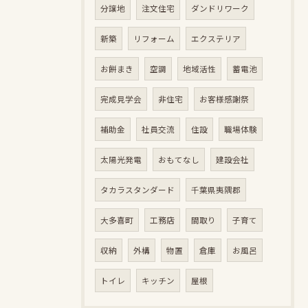
分譲地
注文住宅
ダンドリワーク
新築
リフォーム
エクステリア
お餅まき
空調
地域活性
蓄電池
完成見学会
非住宅
お客様感謝祭
補助金
社員交流
住設
職場体験
太陽光発電
おもてなし
建設会社
タカラスタンダード
千葉県夷隅郡
大多喜町
工務店
間取り
子育て
収納
外構
物置
倉庫
お風呂
トイレ
キッチン
屋根