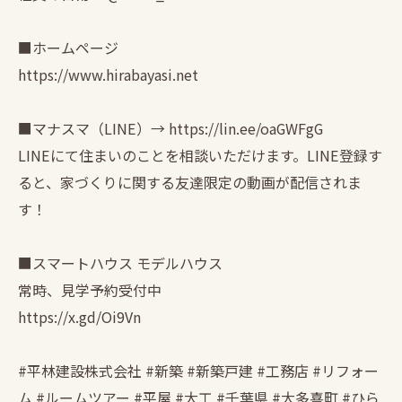
■ホームページ
https://www.hirabayasi.net
■マナスマ（LINE）→ https://lin.ee/oaGWFgG
LINEにて住まいのことを相談いただけます。LINE登録す
ると、家づくりに関する友達限定の動画が配信されま
す！
■スマートハウス モデルハウス
常時、見学予約受付中
https://x.gd/Oi9Vn
#平林建設株式会社 #新築 #新築戸建 #工務店 #リフォー
ム #ルームツアー #平屋 #大工 #千葉県 #大多喜町 #ひら