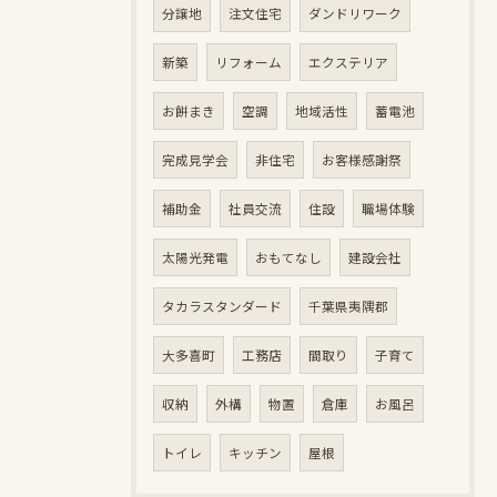
分譲地
注文住宅
ダンドリワーク
新築
リフォーム
エクステリア
お餅まき
空調
地域活性
蓄電池
完成見学会
非住宅
お客様感謝祭
補助金
社員交流
住設
職場体験
太陽光発電
おもてなし
建設会社
タカラスタンダード
千葉県夷隅郡
大多喜町
工務店
間取り
子育て
収納
外構
物置
倉庫
お風呂
トイレ
キッチン
屋根