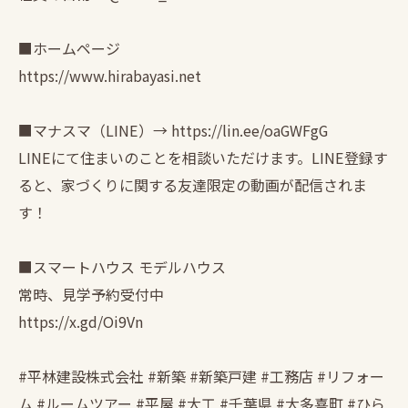
■ホームページ
https://www.hirabayasi.net
■マナスマ（LINE）→ https://lin.ee/oaGWFgG
LINEにて住まいのことを相談いただけます。LINE登録す
ると、家づくりに関する友達限定の動画が配信されま
す！
■スマートハウス モデルハウス
常時、見学予約受付中
https://x.gd/Oi9Vn
#平林建設株式会社 #新築 #新築戸建 #工務店 #リフォー
ム #ルームツアー #平屋 #大工 #千葉県 #大多喜町 #ひら