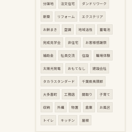
分譲地
注文住宅
ダンドリワーク
新築
リフォーム
エクステリア
お餅まき
空調
地域活性
蓄電池
完成見学会
非住宅
お客様感謝祭
補助金
社員交流
住設
職場体験
太陽光発電
おもてなし
建設会社
タカラスタンダード
千葉県夷隅郡
大多喜町
工務店
間取り
子育て
収納
外構
物置
倉庫
お風呂
トイレ
キッチン
屋根