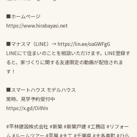
■ホームページ
https://www.hirabayasi.net
■マナスマ（LINE）→ https://lin.ee/oaGWFgG
LINEにて住まいのことを相談いただけます。LINE登録す
ると、家づくりに関する友達限定の動画が配信されま
す！
■スマートハウス モデルハウス
常時、見学予約受付中
https://x.gd/Oi9Vn
#平林建設株式会社 #新築 #新築戸建 #工務店 #リフォー
ム #ルームツアー #平屋 #大工 #千葉県 #大多喜町 #ひら