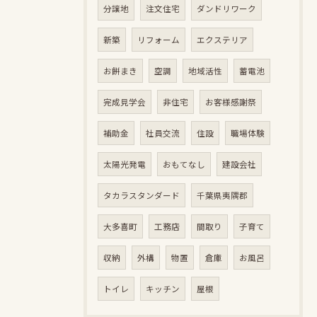
分譲地
注文住宅
ダンドリワーク
新築
リフォーム
エクステリア
お餅まき
空調
地域活性
蓄電池
完成見学会
非住宅
お客様感謝祭
補助金
社員交流
住設
職場体験
太陽光発電
おもてなし
建設会社
タカラスタンダード
千葉県夷隅郡
大多喜町
工務店
間取り
子育て
収納
外構
物置
倉庫
お風呂
トイレ
キッチン
屋根