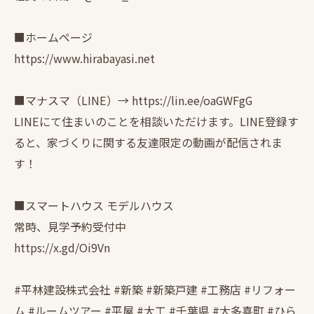
■ホームページ
https://www.hirabayasi.net
■マナスマ（LINE）→ https://lin.ee/oaGWFgG
LINEにて住まいのことを相談いただけます。LINE登録す
ると、家づくりに関する友達限定の動画が配信されま
す！
■スマートハウス モデルハウス
常時、見学予約受付中
https://x.gd/Oi9Vn
#平林建設株式会社 #新築 #新築戸建 #工務店 #リフォー
ム #ルームツアー #平屋 #大工 #千葉県 #大多喜町 #ひら