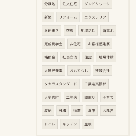
分譲地
注文住宅
ダンドリワーク
新築
リフォーム
エクステリア
お餅まき
空調
地域活性
蓄電池
完成見学会
非住宅
お客様感謝祭
補助金
社員交流
住設
職場体験
太陽光発電
おもてなし
建設会社
タカラスタンダード
千葉県夷隅郡
大多喜町
工務店
間取り
子育て
収納
外構
物置
倉庫
お風呂
トイレ
キッチン
屋根