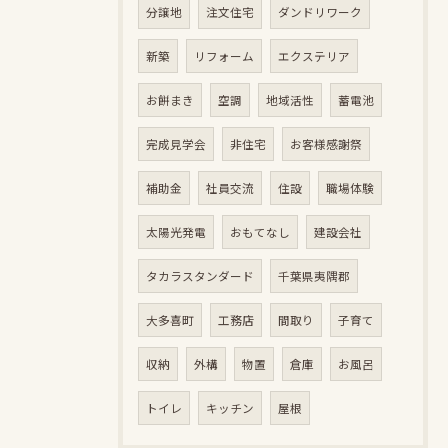
分譲地
注文住宅
ダンドリワーク
新築
リフォーム
エクステリア
お餅まき
空調
地域活性
蓄電池
完成見学会
非住宅
お客様感謝祭
補助金
社員交流
住設
職場体験
太陽光発電
おもてなし
建設会社
タカラスタンダード
千葉県夷隅郡
大多喜町
工務店
間取り
子育て
収納
外構
物置
倉庫
お風呂
トイレ
キッチン
屋根