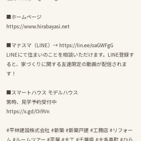
■ホームページ
https://www.hirabayasi.net
■マナスマ（LINE）→ https://lin.ee/oaGWFgG
LINEにて住まいのことを相談いただけます。LINE登録す
ると、家づくりに関する友達限定の動画が配信されま
す！
■スマートハウス モデルハウス
常時、見学予約受付中
https://x.gd/Oi9Vn
#平林建設株式会社 #新築 #新築戸建 #工務店 #リフォー
ム #ルームツアー #平屋 #大工 #千葉県 #大多喜町 #ひら