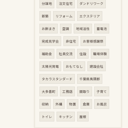
分譲地
注文住宅
ダンドリワーク
新築
リフォーム
エクステリア
お餅まき
空調
地域活性
蓄電池
完成見学会
非住宅
お客様感謝祭
補助金
社員交流
住設
職場体験
太陽光発電
おもてなし
建設会社
タカラスタンダード
千葉県夷隅郡
大多喜町
工務店
間取り
子育て
収納
外構
物置
倉庫
お風呂
トイレ
キッチン
屋根