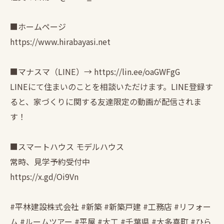
■ホームページ
https://www.hirabayasi.net
■マナスマ（LINE）→ https://lin.ee/oaGWFgG
LINEにて住まいのことを相談いただけます。LINE登録す
ると、家づくりに関する友達限定の動画が配信されま
す！
■スマートハウス モデルハウス
常時、見学予約受付中
https://x.gd/Oi9Vn
#平林建設株式会社 #新築 #新築戸建 #工務店 #リフォー
ム #ルームツアー #平屋 #大工 #千葉県 #大多喜町 #ひら