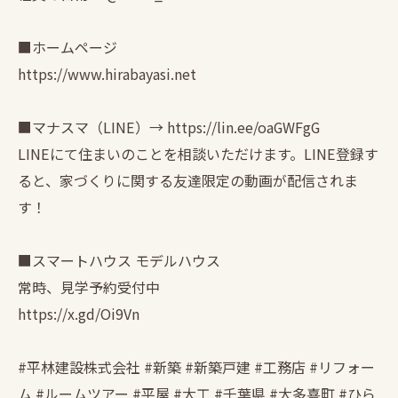
■ホームページ
https://www.hirabayasi.net
■マナスマ（LINE）→ https://lin.ee/oaGWFgG
LINEにて住まいのことを相談いただけます。LINE登録す
ると、家づくりに関する友達限定の動画が配信されま
す！
■スマートハウス モデルハウス
常時、見学予約受付中
https://x.gd/Oi9Vn
#平林建設株式会社 #新築 #新築戸建 #工務店 #リフォー
ム #ルームツアー #平屋 #大工 #千葉県 #大多喜町 #ひら