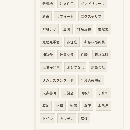
分譲地
注文住宅
ダンドリワーク
新築
リフォーム
エクステリア
お餅まき
空調
地域活性
蓄電池
完成見学会
非住宅
お客様感謝祭
補助金
社員交流
住設
職場体験
太陽光発電
おもてなし
建設会社
タカラスタンダード
千葉県夷隅郡
大多喜町
工務店
間取り
子育て
収納
外構
物置
倉庫
お風呂
トイレ
キッチン
屋根