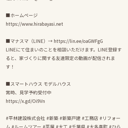
■ホームページ
https://www.hirabayasi.net
■マナスマ（LINE）→ https://lin.ee/oaGWFgG
LINEにて住まいのことを相談いただけます。LINE登録す
ると、家づくりに関する友達限定の動画が配信されま
す！
■スマートハウス モデルハウス
常時、見学予約受付中
https://x.gd/Oi9Vn
#平林建設株式会社 #新築 #新築戸建 #工務店 #リフォー
ム #ルームツアー #平屋 #大工 #千葉県 #大多喜町 #ひら