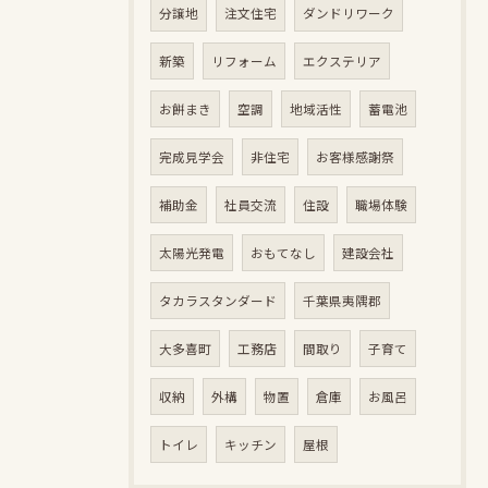
分譲地
注文住宅
ダンドリワーク
新築
リフォーム
エクステリア
お餅まき
空調
地域活性
蓄電池
完成見学会
非住宅
お客様感謝祭
補助金
社員交流
住設
職場体験
太陽光発電
おもてなし
建設会社
タカラスタンダード
千葉県夷隅郡
大多喜町
工務店
間取り
子育て
収納
外構
物置
倉庫
お風呂
トイレ
キッチン
屋根