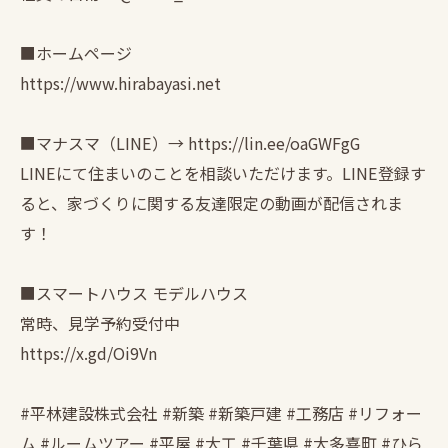
■ホームページ
https://www.hirabayasi.net
■マナスマ（LINE）→ https://lin.ee/oaGWFgG
LINEにて住まいのことを相談いただけます。LINE登録す
ると、家づくりに関する友達限定の動画が配信されま
す！
■スマートハウス モデルハウス
常時、見学予約受付中
https://x.gd/Oi9Vn
#平林建設株式会社 #新築 #新築戸建 #工務店 #リフォー
ム #ルームツアー #平屋 #大工 #千葉県 #大多喜町 #ひら