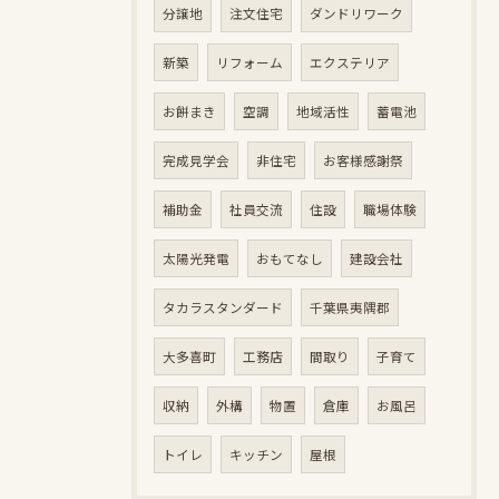
分譲地
注文住宅
ダンドリワーク
新築
リフォーム
エクステリア
お餅まき
空調
地域活性
蓄電池
完成見学会
非住宅
お客様感謝祭
補助金
社員交流
住設
職場体験
太陽光発電
おもてなし
建設会社
タカラスタンダード
千葉県夷隅郡
大多喜町
工務店
間取り
子育て
収納
外構
物置
倉庫
お風呂
トイレ
キッチン
屋根