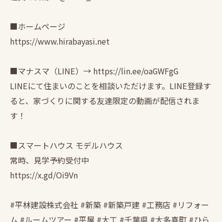
■ホームページ
https://www.hirabayasi.net
■マナスマ（LINE）→ https://lin.ee/oaGWFgG
LINEにて住まいのことを相談いただけます。LINE登録す
ると、家づくりに関する友達限定の動画が配信されま
す！
■スマートハウス モデルハウス
常時、見学予約受付中
https://x.gd/Oi9Vn
#平林建設株式会社 #新築 #新築戸建 #工務店 #リフォー
ム #ルームツアー #平屋 #大工 #千葉県 #大多喜町 #ひら