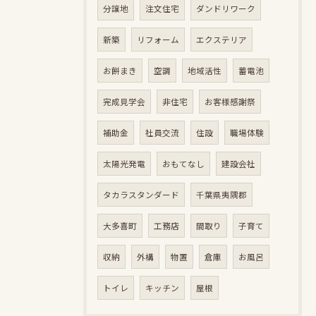
分譲地
注文住宅
ダンドリワーク
新築
リフォーム
エクステリア
お餅まき
空調
地域活性
蓄電池
完成見学会
非住宅
お客様感謝祭
補助金
社員交流
住設
職場体験
太陽光発電
おもてなし
建設会社
タカラスタンダード
千葉県夷隅郡
大多喜町
工務店
間取り
子育て
収納
外構
物置
倉庫
お風呂
トイレ
キッチン
屋根