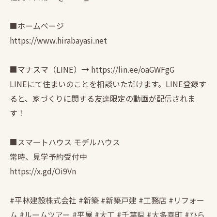
■ホームページ
https://www.hirabayasi.net
■マナスマ（LINE）→ https://lin.ee/oaGWFgG
LINEにて住まいのことを相談いただけます。LINE登録す
ると、家づくりに関する友達限定の動画が配信されま
す！
■スマートハウス モデルハウス
常時、見学予約受付中
https://x.gd/Oi9Vn
#平林建設株式会社 #新築 #新築戸建 #工務店 #リフォー
ム #ルームツアー #平屋 #大工 #千葉県 #大多喜町 #ひら