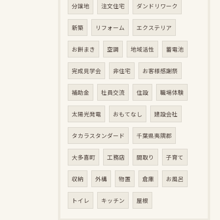
分譲地
注文住宅
ダンドリワーク
新築
リフォーム
エクステリア
お餅まき
空調
地域活性
蓄電池
完成見学会
非住宅
お客様感謝祭
補助金
社員交流
住設
職場体験
太陽光発電
おもてなし
建設会社
タカラスタンダード
千葉県夷隅郡
大多喜町
工務店
間取り
子育て
収納
外構
物置
倉庫
お風呂
トイレ
キッチン
屋根