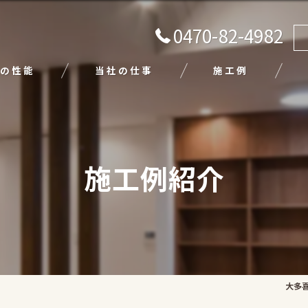
0470-82-4982
の性能
当社の仕事
施工例
注文住宅
リフォーム
施工例紹介
エクステリア
外壁塗装
平屋
大多