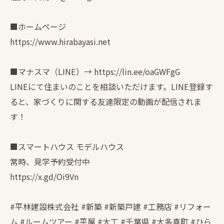
■ホームページ
https://www.hirabayasi.net
■マナスマ（LINE）→ https://lin.ee/oaGWFgG
LINEにて住まいのことを相談いただけます。LINE登録す
ると、家づくりに関する友達限定の動画が配信されま
す！
■スマートハウス モデルハウス
常時、見学予約受付中
https://x.gd/Oi9Vn
#平林建設株式会社 #新築 #新築戸建 #工務店 #リフォー
ム #ルームツアー #平屋 #大工 #千葉県 #大多喜町 #ひら