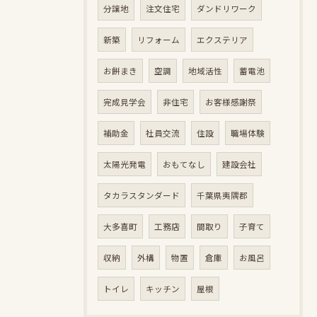
分譲地
注文住宅
ダンドリワーク
新築
リフォーム
エクステリア
お餅まき
空調
地域活性
蓄電池
完成見学会
非住宅
お客様感謝祭
補助金
社員交流
住設
職場体験
太陽光発電
おもてなし
建設会社
タカラスタンダード
千葉県夷隅郡
大多喜町
工務店
間取り
子育て
収納
外構
物置
倉庫
お風呂
トイレ
キッチン
屋根