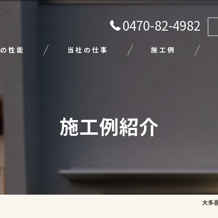
0470-82-4982
の性能
当社の仕事
施工例
注文住宅
リフォーム
施工例紹介
エクステリア
外壁塗装
平屋
大多