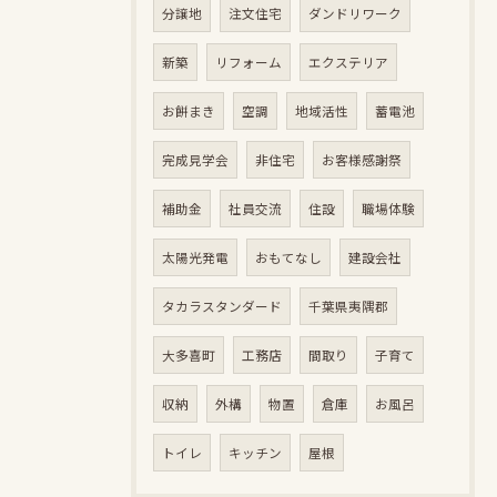
分譲地
注文住宅
ダンドリワーク
新築
リフォーム
エクステリア
お餅まき
空調
地域活性
蓄電池
完成見学会
非住宅
お客様感謝祭
補助金
社員交流
住設
職場体験
太陽光発電
おもてなし
建設会社
タカラスタンダード
千葉県夷隅郡
大多喜町
工務店
間取り
子育て
収納
外構
物置
倉庫
お風呂
トイレ
キッチン
屋根