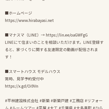
■ホームページ
https://www.hirabayasi.net
■マナスマ（LINE）→ https://lin.ee/oaGWFgG
LINEにて住まいのことを相談いただけます。LINE登録す
ると、家づくりに関する友達限定の動画が配信されま
す！
■スマートハウス モデルハウス
常時、見学予約受付中
https://x.gd/Oi9Vn
#平林建設株式会社 #新築 #新築戸建 #工務店 #リフォー
ム #ルームツアー #平屋 #大工 #千葉県 #大多喜町 #ひら