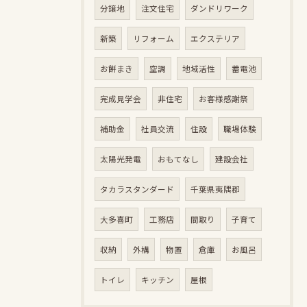
分譲地
注文住宅
ダンドリワーク
新築
リフォーム
エクステリア
お餅まき
空調
地域活性
蓄電池
完成見学会
非住宅
お客様感謝祭
補助金
社員交流
住設
職場体験
太陽光発電
おもてなし
建設会社
タカラスタンダード
千葉県夷隅郡
大多喜町
工務店
間取り
子育て
収納
外構
物置
倉庫
お風呂
トイレ
キッチン
屋根