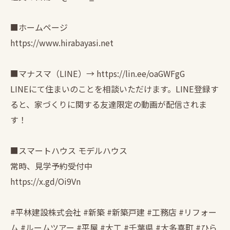
■ホームページ
https://www.hirabayasi.net
■マナスマ（LINE）→ https://lin.ee/oaGWFgG
LINEにて住まいのことを相談いただけます。LINE登録す
ると、家づくりに関する友達限定の動画が配信されま
す！
■スマートハウス モデルハウス
常時、見学予約受付中
https://x.gd/Oi9Vn
#平林建設株式会社 #新築 #新築戸建 #工務店 #リフォー
ム #ルームツアー #平屋 #大工 #千葉県 #大多喜町 #ひら