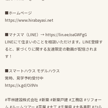
■ホームページ
https://www.hirabayasi.net
■マナスマ（LINE）→ https://lin.ee/oaGWFgG
LINEにて住まいのことを相談いただけます。LINE登録す
ると、家づくりに関する友達限定の動画が配信されま
す！
■スマートハウス モデルハウス
常時、見学予約受付中
https://x.gd/Oi9Vn
#平林建設株式会社 #新築 #新築戸建 #工務店 #リフォー
ム #ルームツアー #平屋 #大工 #千葉県 #大多喜町 #ひら