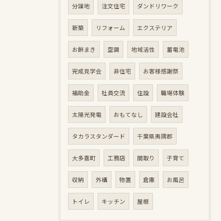
分譲地
注文住宅
ダンドリワーク
新築
リフォーム
エクステリア
お餅まき
空調
地域活性
蓄電池
完成見学会
非住宅
お客様感謝祭
補助金
社員交流
住設
職場体験
太陽光発電
おもてなし
建設会社
タカラスタンダード
千葉県夷隅郡
大多喜町
工務店
間取り
子育て
収納
外構
物置
倉庫
お風呂
トイレ
キッチン
屋根