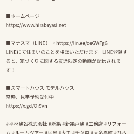
■ホームページ
https://www.hirabayasi.net
■マナスマ（LINE）→ https://lin.ee/oaGWFgG
LINEにて住まいのことを相談いただけます。LINE登録す
ると、家づくりに関する友達限定の動画が配信されま
す！
■スマートハウス モデルハウス
常時、見学予約受付中
https://x.gd/Oi9Vn
#平林建設株式会社 #新築 #新築戸建 #工務店 #リフォー
ム #ルームツアー #平屋 #大工 #千葉県 #大多喜町 #ひら