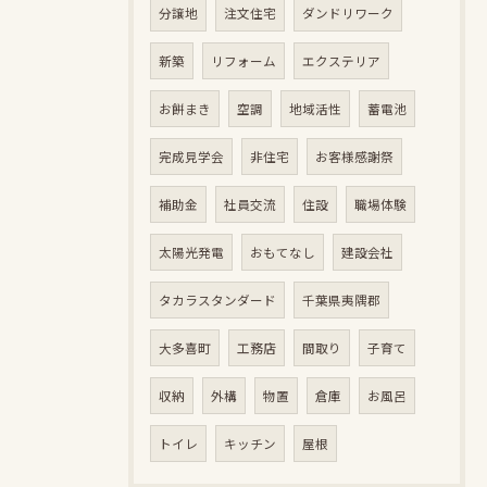
分譲地
注文住宅
ダンドリワーク
新築
リフォーム
エクステリア
お餅まき
空調
地域活性
蓄電池
完成見学会
非住宅
お客様感謝祭
補助金
社員交流
住設
職場体験
太陽光発電
おもてなし
建設会社
タカラスタンダード
千葉県夷隅郡
大多喜町
工務店
間取り
子育て
収納
外構
物置
倉庫
お風呂
トイレ
キッチン
屋根