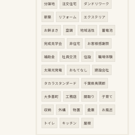
分譲地
注文住宅
ダンドリワーク
新築
リフォーム
エクステリア
お餅まき
空調
地域活性
蓄電池
完成見学会
非住宅
お客様感謝祭
補助金
社員交流
住設
職場体験
太陽光発電
おもてなし
建設会社
タカラスタンダード
千葉県夷隅郡
大多喜町
工務店
間取り
子育て
収納
外構
物置
倉庫
お風呂
トイレ
キッチン
屋根