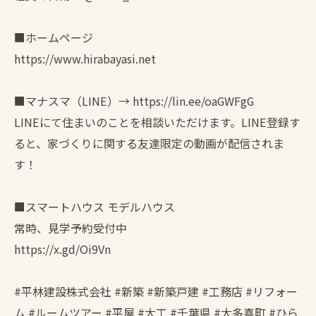
■ホームページ
https://www.hirabayasi.net
■マナスマ（LINE）→ https://lin.ee/oaGWFgG
LINEにて住まいのことを相談いただけます。LINE登録す
ると、家づくりに関する友達限定の動画が配信されま
す！
■スマートハウス モデルハウス
常時、見学予約受付中
https://x.gd/Oi9Vn
#平林建設株式会社 #新築 #新築戸建 #工務店 #リフォー
ム #ルームツアー #平屋 #大工 #千葉県 #大多喜町 #ひら